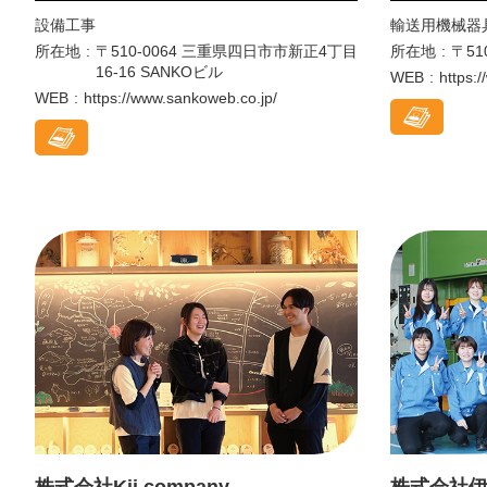
設備工事
輸送用機械器
所在地
〒510-0064 三重県四日市市新正4丁目
所在地
〒51
16-16 SANKOビル
WEB
https:/
WEB
https://www.sankoweb.co.jp/
株式会社Kii company
株式会社