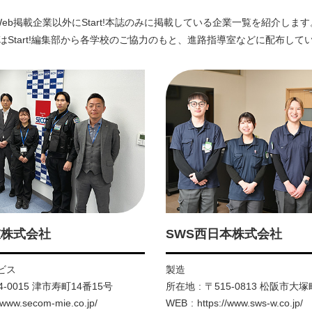
Web掲載企業以外にStart!本誌のみに掲載している企業一覧を紹介します
はStart!編集部から各学校のご協力のもと、進路指導室などに配布して
重株式会社
SWS西日本株式会社
ビス
製造
4-0015 津市寿町14番15号
所在地
〒515-0813 松阪市大塚町
//www.secom-mie.co.jp/
WEB
https://www.sws-w.co.jp/