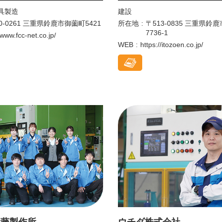
具製造
建設
0-0261 三重県鈴鹿市御薗町5421
所在地
〒513-0835 三重県
7736-1
/www.fcc-net.co.jp/
WEB
https://itozoen.co.jp/
伊藤製作所
ウチダ株式会社