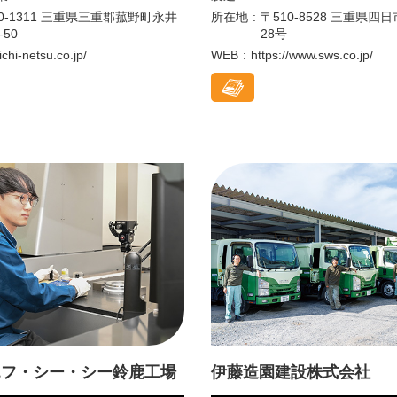
10-1311 三重県三重郡菰野町永井
所在地
〒510-8528 三重県四
-50
28号
/ichi-netsu.co.jp/
WEB
https://www.sws.co.jp/
エフ・シー・シー鈴鹿工場
伊藤造園建設株式会社