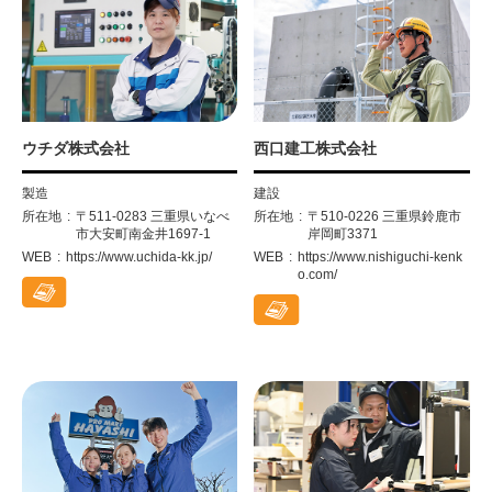
ウチダ株式会社
西口建工株式会社
製造
建設
所在地
〒511-0283 三重県いなべ
所在地
〒510-0226 三重県鈴鹿市
市大安町南金井1697-1
岸岡町3371
WEB
https://www.uchida-kk.jp/
WEB
https://www.nishiguchi-kenk
o.com/