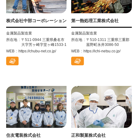
株式会社中部コーポレーション
第一熱処理工業株式会社
金属製品製造業
金属製品製造業
所在地
〒511-0944 三重県桑名市
所在地
〒510-1311 三重県三重郡
大字芳ヶ崎字堂ヶ峰1533-1
菰野町永井3086-50
WEB
https://chubu-net.co.jp/
WEB
https://ichi-netsu.co.jp/
住友電装株式会社
正和製菓株式会社