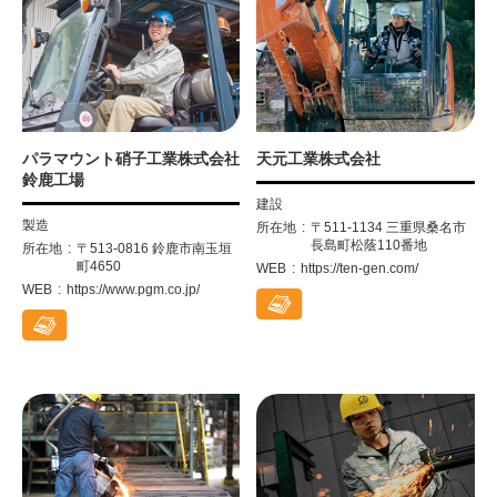
パラマウント硝子工業株式会社
天元工業株式会社
鈴鹿工場
建設
製造
所在地
〒511-1134 三重県桑名市
長島町松蔭110番地
所在地
〒513-0816 鈴鹿市南玉垣
町4650
WEB
https://ten-gen.com/
WEB
https://www.pgm.co.jp/