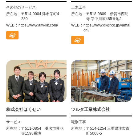
その他のサービス
土木工事
所在地
〒514-0004 津市栄町4-
所在地
〒518-0809 伊賀市西明
280
寺 字中川原485番地2
WEB
https://www.aity-kk.com/
WEB
https://www.dkgr.co.jp/yamai
chi/
株式会社ほくせい
ツルタ工業株式会社
サービス
職別工事
所在地
〒511-0854 桑名市蓮花
所在地
〒514-1254 三重県津市森
寺1598番地
町5008-5