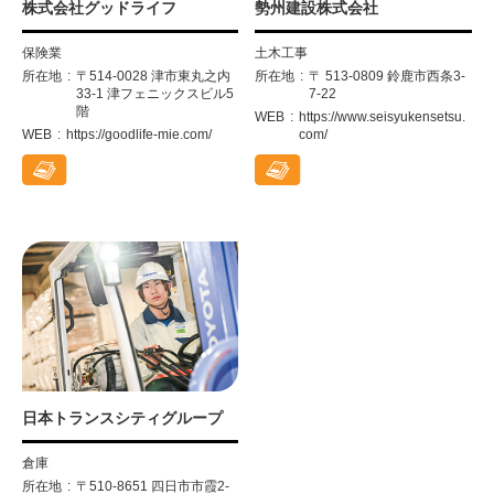
株式会社グッドライフ
勢州建設株式会社
保険業
土木工事
所在地
〒514-0028 津市東丸之内
所在地
〒 513-0809 鈴鹿市西条3-
33-1 津フェニックスビル5
7-22
階
WEB
https://www.seisyukensetsu.
WEB
https://goodlife-mie.com/
com/
日本トランスシティグループ
倉庫
所在地
〒510-8651 四日市市霞2-