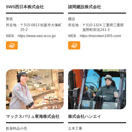
SWS西日本株式会社
諸岡建設株式会社
製造
建設
所在地
〒515-0813 松阪市大塚町
所在地
〒510-1324 三重県三重郡
25-2
菰野町田光241-3
WEB
https://www.sws-w.co.jp/
WEB
https://moroken1955.com/
マックスバリュ東海株式会社
株式会社ハンエイ
飲食料品小売
土木工事