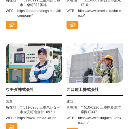
所在地
〒512-0911 三重県四日市
所在地
〒512-8061 四日市市広永
市生桑町311番地
町101
WEB
https://ondoholdings.com/kii
WEB
https://www.itoseisakusho.c
company/
o.jp/
ウチダ株式会社
西口建工株式会社
製造
建設
所在地
〒511-0283 三重県いなべ
所在地
〒510-0226 三重県鈴鹿市
市大安町南金井1697-1
岸岡町3371
WEB
https://www.uchida-kk.jp/
WEB
https://www.nishiguchi-kenk
o.com/