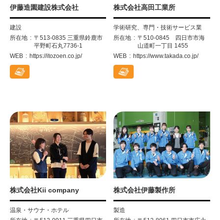
伊藤造園建設株式会社
株式会社高田工業所
建設
学術研究、専門・技術サービス業
所在地
〒513-0835 三重県鈴鹿市
所在地
〒510-0845 四日市市海
平野町石丸7736-1
山道町一丁目 1455
WEB
https://itozoen.co.jp/
WEB
https://www.takada.co.jp/
株式会社Kii company
株式会社伊藤製作所
温泉・サウナ・ホテル
製造