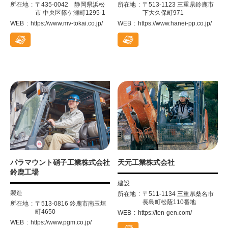
所在地
〒435-0042 静岡県浜松
所在地
〒513-1123 三重県鈴鹿市
市 中央区篠ケ瀬町1295-1
下大久保町971
WEB
https://www.mv-tokai.co.jp/
WEB
https://www.hanei-pp.co.jp/
パラマウント硝子工業株式会社
天元工業株式会社
鈴鹿工場
建設
製造
所在地
〒511-1134 三重県桑名市
長島町松蔭110番地
所在地
〒513-0816 鈴鹿市南玉垣
町4650
WEB
https://ten-gen.com/
WEB
https://www.pgm.co.jp/