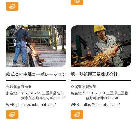
株式会社中部コーポレーション
第一熱処理工業株式会社
金属製品製造業
金属製品製造業
所在地
〒511-0944 三重県桑名市
所在地
〒510-1311 三重県三重郡
大字芳ヶ崎字堂ヶ峰1533-1
菰野町永井3086-50
WEB
https://chubu-net.co.jp/
WEB
https://ichi-netsu.co.jp/