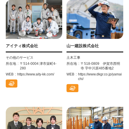
アイティ株式会社
山一建設株式会社
その他のサービス
土木工事
所在地
〒514-0004 津市栄町4-
所在地
〒518-0809 伊賀市西明
280
寺 字中川原485番地2
WEB
https://www.aity-kk.com/
WEB
https://www.dkgr.co.jp/yamai
chi/