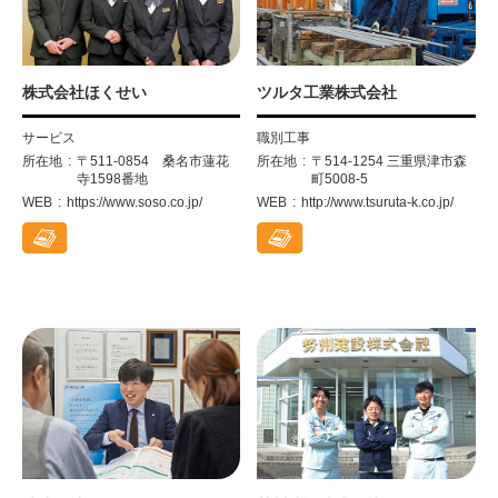
株式会社ほくせい
ツルタ工業株式会社
サービス
職別工事
所在地
〒511-0854 桑名市蓮花
所在地
〒514-1254 三重県津市森
寺1598番地
町5008-5
WEB
https://www.soso.co.jp/
WEB
http://www.tsuruta-k.co.jp/