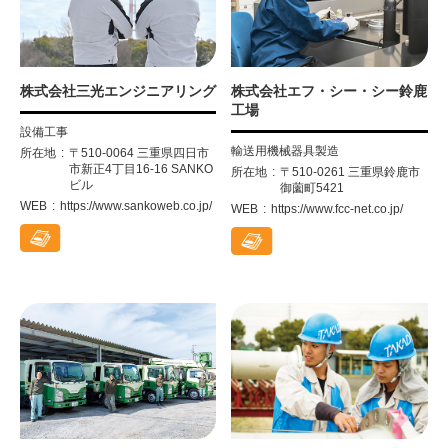
株式会社三光エンジニアリング
株式会社エフ・シー・シー鈴鹿
工場
設備工事
輸送用機械器具製造
所在地
〒510-0064 三重県四日市
市新正4丁目16-16 SANKO
所在地
〒510-0261 三重県鈴鹿市
ビル
御薗町5421
WEB
https://www.sankoweb.co.jp/
WEB
https://www.fcc-net.co.jp/