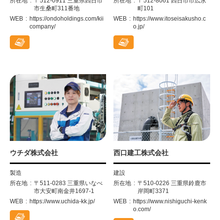
所在地
〒512-0911 三重県四日市
所在地
〒512-8061 四日市市広永
市生桑町311番地
町101
WEB
https://ondoholdings.com/kii
WEB
https://www.itoseisakusho.c
company/
o.jp/
ウチダ株式会社
西口建工株式会社
製造
建設
所在地
〒511-0283 三重県いなべ
所在地
〒510-0226 三重県鈴鹿市
市大安町南金井1697-1
岸岡町3371
WEB
https://www.uchida-kk.jp/
WEB
https://www.nishiguchi-kenk
o.com/