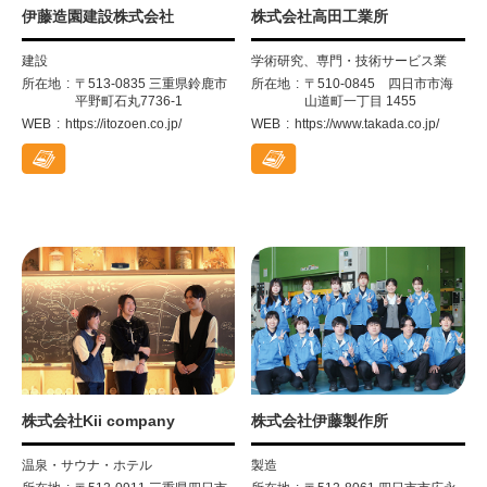
伊藤造園建設株式会社
株式会社高田工業所
建設
学術研究、専門・技術サービス業
所在地
〒513-0835 三重県鈴鹿市
所在地
〒510-0845 四日市市海
平野町石丸7736-1
山道町一丁目 1455
WEB
https://itozoen.co.jp/
WEB
https://www.takada.co.jp/
株式会社Kii company
株式会社伊藤製作所
温泉・サウナ・ホテル
製造