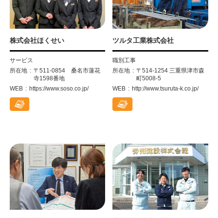
株式会社ほくせい
ツルタ工業株式会社
サービス
職別工事
所在地
〒511-0854 桑名市蓮花
所在地
〒514-1254 三重県津市森
寺1598番地
町5008-5
WEB
https://www.soso.co.jp/
WEB
http://www.tsuruta-k.co.jp/