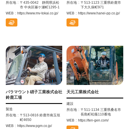
所在地
〒435-0042 静岡県浜松
所在地
〒513-1123 三重県鈴鹿市
市 中央区篠ケ瀬町1295-1
下大久保町971
WEB
https://www.mv-tokai.co.jp/
WEB
https://www.hanei-pp.co.jp/
パラマウント硝子工業株式会社
天元工業株式会社
鈴鹿工場
建設
製造
所在地
〒511-1134 三重県桑名市
長島町松蔭110番地
所在地
〒513-0816 鈴鹿市南玉垣
町4650
WEB
https://ten-gen.com/
WEB
https://www.pgm.co.jp/