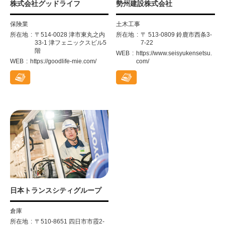
株式会社グッドライフ
勢州建設株式会社
保険業
土木工事
所在地
〒514-0028 津市東丸之内
所在地
〒 513-0809 鈴鹿市西条3-
33-1 津フェニックスビル5
7-22
階
WEB
https://www.seisyukensetsu.
WEB
https://goodlife-mie.com/
com/
日本トランスシティグループ
倉庫
所在地
〒510-8651 四日市市霞2-