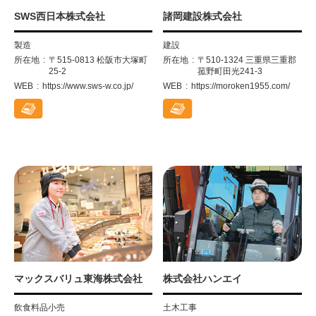
SWS西日本株式会社
諸岡建設株式会社
製造
建設
所在地
〒515-0813 松阪市大塚町
所在地
〒510-1324 三重県三重郡
25-2
菰野町田光241-3
WEB
https://www.sws-w.co.jp/
WEB
https://moroken1955.com/
マックスバリュ東海株式会社
株式会社ハンエイ
飲食料品小売
土木工事