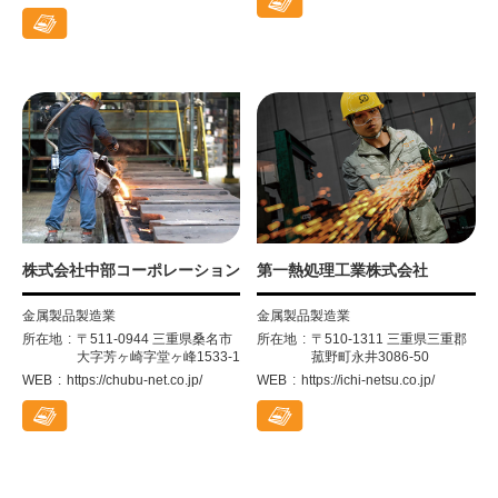
株式会社中部コーポレーション
第一熱処理工業株式会社
金属製品製造業
金属製品製造業
所在地
〒511-0944 三重県桑名市
所在地
〒510-1311 三重県三重郡
大字芳ヶ崎字堂ヶ峰1533-1
菰野町永井3086-50
WEB
https://chubu-net.co.jp/
WEB
https://ichi-netsu.co.jp/