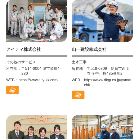
アイティ株式会社
山一建設株式会社
その他のサービス
土木工事
所在地
〒514-0004 津市栄町4-
所在地
〒518-0809 伊賀市西明
280
寺 字中川原485番地2
WEB
https://www.aity-kk.com/
WEB
https://www.dkgr.co.jp/yamai
chi/